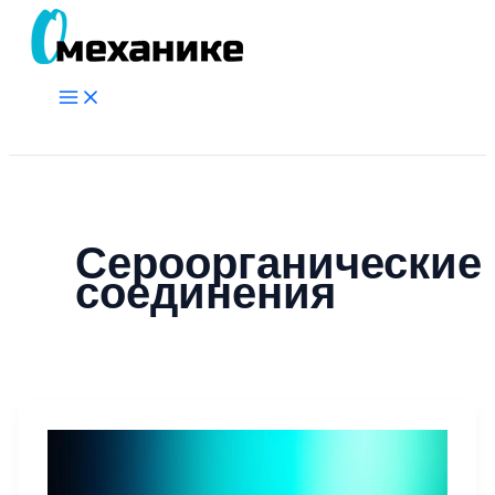
Перейти
к
содержимому
Main
Menu
Поиск
Сероорганические
соединения