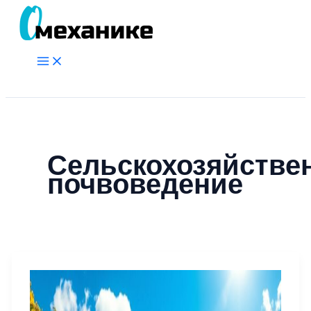
Перейти
к
содержимому
Main
Menu
Поиск
Сельскохозяйстве
почвоведение