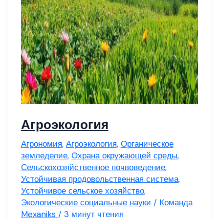
Агроэкология
Агрономия
,
Агроэкология
,
Органическое
земледелие
,
Охрана окружающей среды
,
Сельскохозяйственное почвоведение
,
Устойчивая продовольственная система
,
Устойчивое сельское хозяйство
,
Экологические социальные науки
/
Команда
Mexaniks
/
3 минут чтения