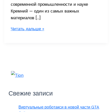
современной промышленности и науке
Кремний — один из самых важных
материалов […]
Поверхность
Читать дальше »
кремния
с
концевыми
водородными
группами
Свежие записи
Виртуальные роботакси в новой части GTA