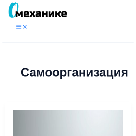
Перейти
к
содержимому
Main
Menu
Поиск
Самоорганизация