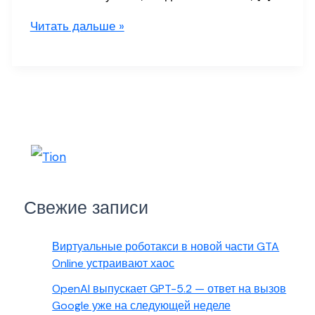
Котан
Читать дальше »
(село)
Свежие записи
Виртуальные роботакси в новой части GTA
Online устраивают хаос
OpenAI выпускает GPT-5.2 — ответ на вызов
Google уже на следующей неделе