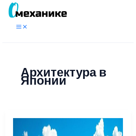
Перейти
к
содержимому
Main
Menu
Поиск
Архитектура в
Японии