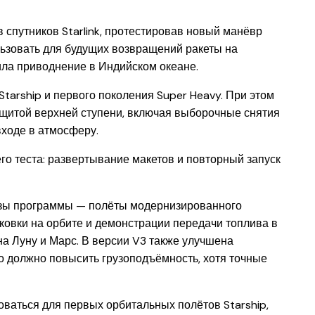
 спутников Starlink, протестировав новый манёвр
льзовать для будущих возвращений ракеты на
ила приводнение в Индийском океане.
Starship и первого поколения Super Heavy. При этом
щитой верхней ступени, включая выборочные снятия
входе в атмосферу.
 теста: развертывание макетов и повторный запуск
азы программы — полёты модернизированного
ковки на орбите и демонстрации передачи топлива в
а Луну и Марс. В версии V3 также улучшена
то должно повысить грузоподъёмность, хотя точные
оваться для первых орбитальных полётов Starship,