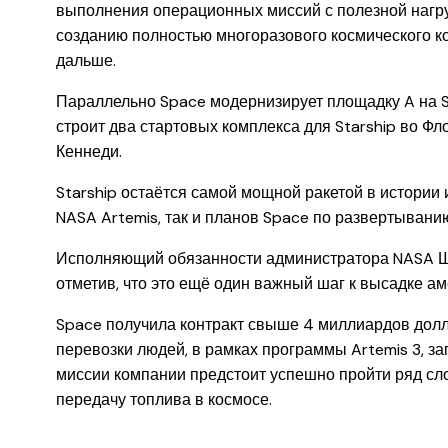
выполнения операционных миссий с полезной нагрузк
созданию полностью многоразового космического ко
дальше.
Параллельно Space модернизирует площадку A на St
строит два стартовых комплекса для Starship во Ф
Кеннеди.
Starship остаётся самой мощной ракетой в истори
NASA Artemis, так и планов Space по развертыванию 
Исполняющий обязанности администратора NASA Ш
отметив, что это ещё один важный шаг к высадке 
Space получила контракт свыше 4 миллиардов долла
перевозки людей, в рамках программы Artemis 3, з
миссии компании предстоит успешно пройти ряд сло
передачу топлива в космосе.