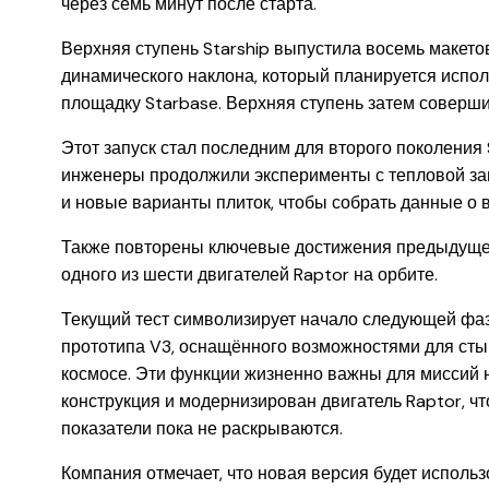
через семь минут после старта.
Верхняя ступень Starship выпустила восемь макетов
динамического наклона, который планируется испо
площадку Starbase. Верхняя ступень затем соверш
Этот запуск стал последним для второго поколения 
инженеры продолжили эксперименты с тепловой за
и новые варианты плиток, чтобы собрать данные о 
Также повторены ключевые достижения предыдущего
одного из шести двигателей Raptor на орбите.
Текущий тест символизирует начало следующей ф
прототипа V3, оснащённого возможностями для сты
космосе. Эти функции жизненно важны для миссий н
конструкция и модернизирован двигатель Raptor, ч
показатели пока не раскрываются.
Компания отмечает, что новая версия будет использ