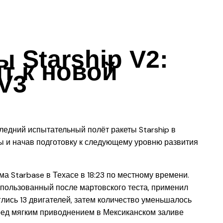
 Starship V2:
т к новой
V3
ледний испытательный полёт ракеты Starship в
 и начав подготовку к следующему уровню развития
а Starbase в Техасе в 18:23 по местному времени.
спользованный после мартовского теста, применил
лись 13 двигателей, затем количество уменьшалось
еред мягким приводнением в Мексиканском заливе