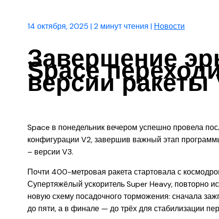
14 октября, 2025
|
2 минут чтения
|
Новости
Завершение эры
Space переходи
версии ракеты 
Space в понедельник вечером успешно провела пос
конфигурации V2, завершив важный этап программы
– версии V3.
Почти 400-метровая ракета стартовала с космодром
Супертяжёлый ускоритель Super Heavy, повторно и
новую схему посадочного торможения: сначала зажг
до пяти, а в финале — до трёх для стабилизации п