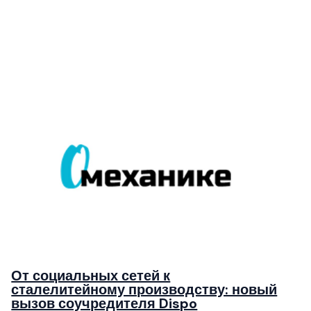
От социальных сетей к
сталелитейному производству: новый
вызов соучредителя Dispo