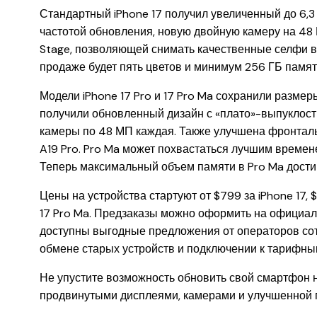
Стандартный iPhone 17 получил увеличенный до 6,3
частотой обновления, новую двойную камеру на 48
Stage, позволяющей снимать качественные селфи 
продаже будет пять цветов и минимум 256 ГБ памят
Модели iPhone 17 Pro и 17 Pro Ma сохранили размер
получили обновленный дизайн с «плато»-выпуклость
камеры по 48 МП каждая. Также улучшена фронтал
A19 Pro. Pro Ma может похвастаться лучшим времене
Теперь максимальный объем памяти в Pro Ma достиг
Цены на устройства стартуют от $799 за iPhone 17, $99
17 Pro Ma. Предзаказы можно оформить на официал
доступны выгодные предложения от операторов сот
обмене старых устройств и подключении к тарифны
Не упустите возможность обновить свой смартфон н
продвинутыми дисплеями, камерами и улучшенной 