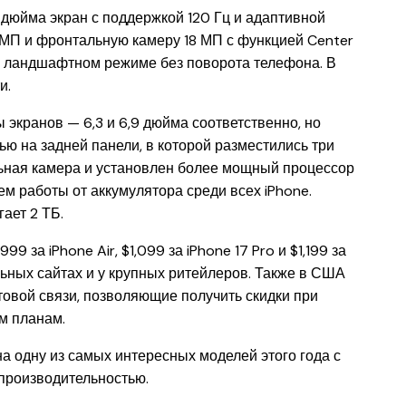
 дюйма экран с поддержкой 120 Гц и адаптивной
 МП и фронтальную камеру 18 МП с функцией Center
в ландшафтном режиме без поворота телефона. В
и.
ы экранов — 6,3 и 6,9 дюйма соответственно, но
ю на задней панели, в которой разместились три
ьная камера и установлен более мощный процессор
м работы от аккумулятора среди всех iPhone.
ает 2 ТБ.
9 за iPhone Air, $1,099 за iPhone 17 Pro и $1,199 за
ьных сайтах и у крупных ритейлеров. Также в США
овой связи, позволяющие получить скидки при
м планам.
а одну из самых интересных моделей этого года с
производительностью.