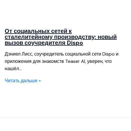
От социальных сетей к
сталелитейному производству: новый
вызов соучредителя Dispo
Дэниел Лисс, соучредитель социальной сети Dispo и
приложения для знакомств Teaser AI, уверен, что
нашёл…
Читать дальше »