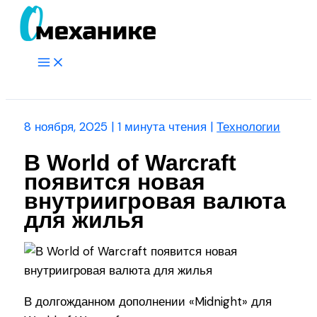
Перейти
к
содержимому
Main
Menu
Поиск
8 ноября, 2025
|
1 минута чтения
|
Технологии
В World of Warcraft
появится новая
внутриигровая валюта
для жилья
В долгожданном дополнении «Midnight» для