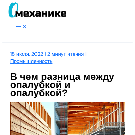
Перейти
к
содержимому
Main
Menu
Поиск
18 июля, 2022
|
2 минут чтения
|
Промышленность
В чем разница между
опалубкой и
опалубкой?