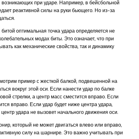
ий, возникающих при ударе. Например, в бейсбольной
редает реактивной силы на руки бьющего. Но из-за
аться.
й битой оптимальная точка удара определяется не
колебательных модах биты. Это означает, что при
вать как механические свойства, так и динамику
ссмотрим пример с жесткой балкой, подвешенной на
ься вокруг этой оси. Если нанести удар по балке
овой стрелки, а центр масс сместится вправо. Если
ится вправо. Если удар будет ниже центра удара,
в центр удара не вызовет начального движения оси.
нир, который не может двигаться влево или вправо,
еактивную силу на шарнире. Это важно учитывать при