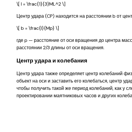
\[ I = \frac{1}{3}ML^2 \]
Центр удара (CP) находится на расстоянии b от цен
\[ b = \frac{I}{Mp} \]
где p — расстояние от оси вращения до центра масс
расстоянии 2/3 длины от оси вращения.
Центр удара и колебания
Центр удара также определяет центр колебаний физи
объект на оси и заставить его колебаться, центр уда
чтобы получить такой же период колебаний, как у с
проектировании маятниковых часов и других колеба