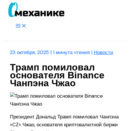
Перейти
к
содержимому
Main
Menu
Поиск
23 октября, 2025
|
1 минута чтения
|
Новости
Трамп помиловал
основателя Binance
Чанпэна Чжао
Президент Дональд Трамп помиловал Чанпэна
«CZ» Чжао, основателя криптовалютной биржи