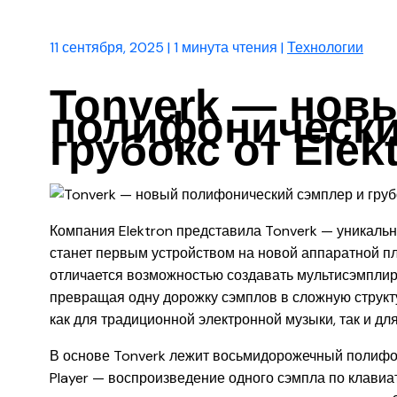
11 сентября, 2025
|
1 минута чтения
|
Технологии
Tonverk — нов
полифонически
грубокс от Elek
Компания Elektron представила Tonverk — уникаль
станет первым устройством на новой аппаратной п
отличается возможностью создавать мультисэмплир
превращая одну дорожку сэмплов в сложную структ
как для традиционной электронной музыки, так и д
В основе Tonverk лежит восьмидорожечный полифон
Player — воспроизведение одного сэмпла по клавиат