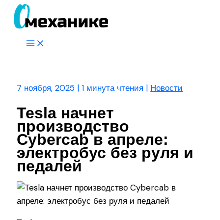
Перейти
к
содержимому
Main
Menu
Поиск
7 ноября, 2025
|
1 минута чтения
|
Новости
Tesla начнет
производство
Cybercab в апреле:
электробус без руля и
педалей