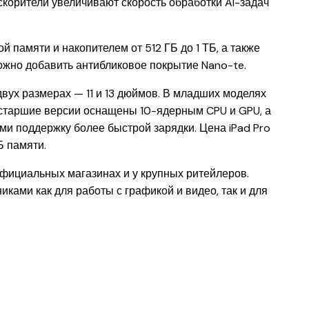
скорители увеличивают скорость обработки AI-задач
 памяти и накопителем от 512 ГБ до 1 ТБ, а также
можно добавить антибликовое покрытие Nano-te.
вух размерах — 11 и 13 дюймов. В младших моделях
а старшие версии оснащены 10-ядерным CPU и GPU, а
и поддержку более быстрой зарядки. Цена iPad Pro
Б памяти.
 официальных магазинах и у крупных ритейлеров.
ами как для работы с графикой и видео, так и для