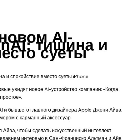
новом AI-
nAI: тишина и
есто суеты
рвые увидят новое AI-устройство компании: «Когда
 простое».
AI и бывшего главного дизайнера Apple Джони Айва.
змером с карманный аксессуар.
п Айва, чтобы сделать искусственный интеллект
 недавнем интервью в Сан-Франциско Альтман и Айв