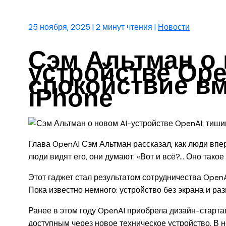
25 ноября, 2025
|
2 минут чтения
|
Новости
Сэм Альтман о 
устройстве Ope
спокойствие вм
iPhone
Глава OpenAI Сэм Альтман рассказал, как люди впе
люди видят его, они думают: «Вот и всё?… Оно такое
Этот гаджет стал результатом сотрудничества Open
Пока известно немного: устройство без экрана и ра
Ранее в этом году OpenAI приобрела дизайн-старта
доступным через новое техническое устройство. В