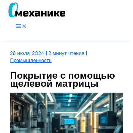
Перейти
к
содержимому
Main
Menu
Поиск
26 июля, 2024
|
2 минут чтения
|
Промышленность
Покрытие с помощью
щелевой матрицы