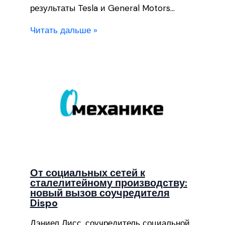
результаты Tesla и General Motors…
Читать дальше »
От социальных сетей к
сталелитейному производству:
новый вызов соучредителя
Dispo
Дэниел Лисс, соучредитель социальной