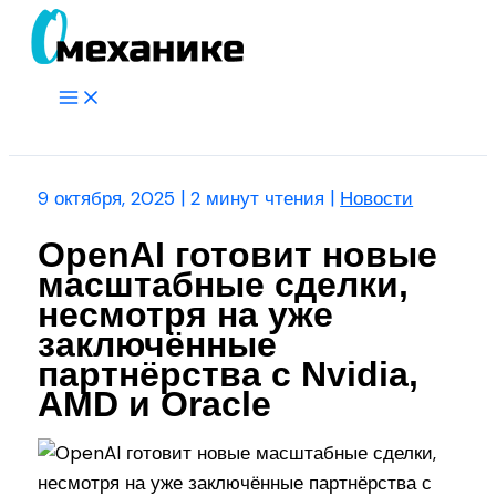
Перейти
к
содержимому
Main
Menu
Поиск
9 октября, 2025
|
2 минут чтения
|
Новости
OpenAI готовит новые
масштабные сделки,
несмотря на уже
заключённые
партнёрства с Nvidia,
AMD и Oracle