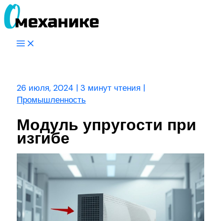
Перейти
к
содержимому
Main
Menu
Поиск
26 июля, 2024
|
3 минут чтения
|
Промышленность
Модуль упругости при
изгибе