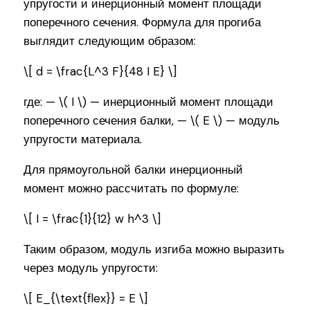
упругости и инерционный момент площади
поперечного сечения. Формула для прогиба
выглядит следующим образом:
\[ d = \frac{L^3 F}{48 I E} \]
где: — \( I \) — инерционный момент площади
поперечного сечения балки, — \( E \) — модуль
упругости материала.
Для прямоугольной балки инерционный
момент можно рассчитать по формуле:
\[ I = \frac{1}{12} w h^3 \]
Таким образом, модуль изгиба можно выразить
через модуль упругости:
\[ E_{\text{flex}} = E \]