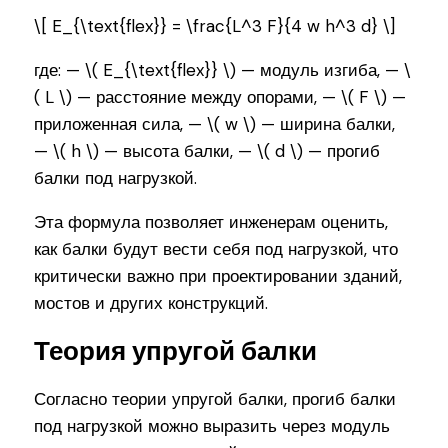
\[ E_{\text{flex}} = \frac{L^3 F}{4 w h^3 d} \]
где: — \( E_{\text{flex}} \) — модуль изгиба, — \
( L \) — расстояние между опорами, — \( F \) —
приложенная сила, — \( w \) — ширина балки,
— \( h \) — высота балки, — \( d \) — прогиб
балки под нагрузкой.
Эта формула позволяет инженерам оценить,
как балки будут вести себя под нагрузкой, что
критически важно при проектировании зданий,
мостов и других конструкций.
Теория упругой балки
Согласно теории упругой балки, прогиб балки
под нагрузкой можно выразить через модуль