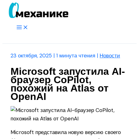
Перейти
к
содержимому
Main
Menu
Поиск
23 октября, 2025
|
1 минута чтения
|
Новости
Microsoft запустила AI-
браузер CoPilot,
похожий на Atlas от
OpenAI
Microsoft представила новую версию своего