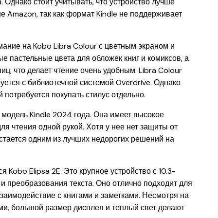
 Однако стоит учитывать, что устройство лучше
ине Amazon, так как формат Kindle не поддерживает
ание на Kobo Libra Colour с цветным экраном и
е пастельные цвета для обложек книг и комиксов, а
ц, что делает чтение очень удобным. Libra Colour
ется с библиотечной системой Overdrive. Однако
 потребуется покупать стилус отдельно.
 модель Kindle 2024 года. Она имеет высокое
я чтения одной рукой. Хотя у нее нет защиты от
стается одним из лучших недорогих решений на
 Kobo Elipsa 2E. Это крупное устройство с 10.3-
и преобразования текста. Оно отлично подходит для
взаимодействие с книгами и заметками. Несмотря на
ами, большой размер дисплея и теплый свет делают