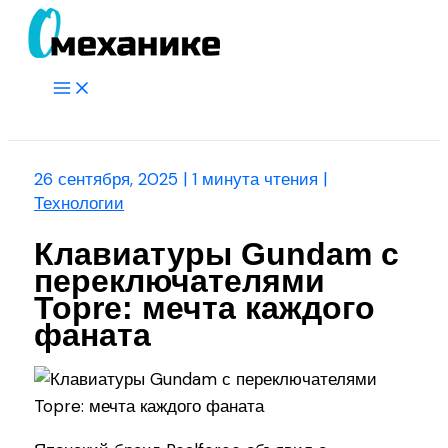
Перейти
к
содержимому
Main
Menu
Поиск
26 сентября, 2025
|
1 минута чтения
|
Технологии
Клавиатуры Gundam с
переключателями
Topre: мечта каждого
фаната