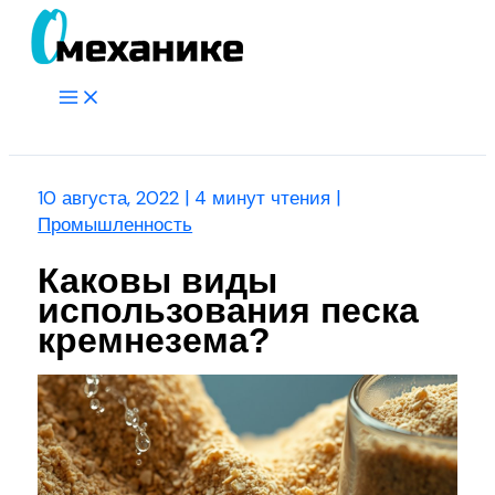
Перейти
к
содержимому
Main
Menu
Поиск
10 августа, 2022
|
4 минут чтения
|
Промышленность
Каковы виды
использования песка
кремнезема?