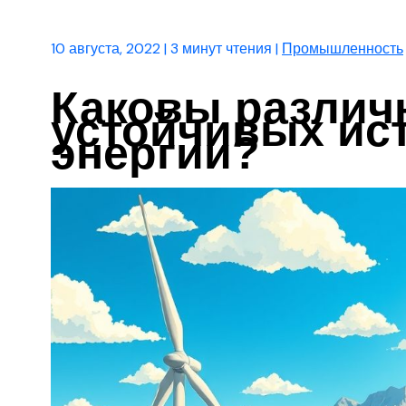
10 августа, 2022
|
3 минут чтения
|
Промышленность
Каковы различ
устойчивых ис
энергии?