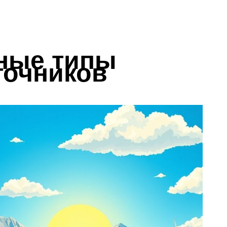
ные типы
точников