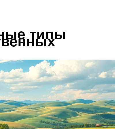
ные типы
твенных