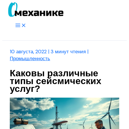
Перейти
к
содержимому
Main
Menu
Поиск
10 августа, 2022
|
3 минут чтения
|
Промышленность
Каковы различные
типы сейсмических
услуг?