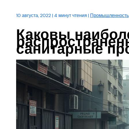
10 августа, 2022
|
4 минут чтения
|
Промышленность
Каковы наибол
распространен
санитарные п