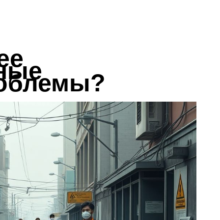
ее
ные
роблемы?