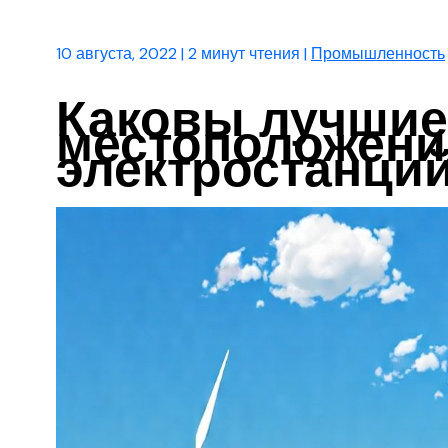
10 августа, 2022
|
2 минут чтения
|
Промышленность
Каковы лучшие
местоположени
электростанци