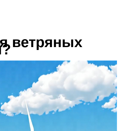
я ветряных
й?