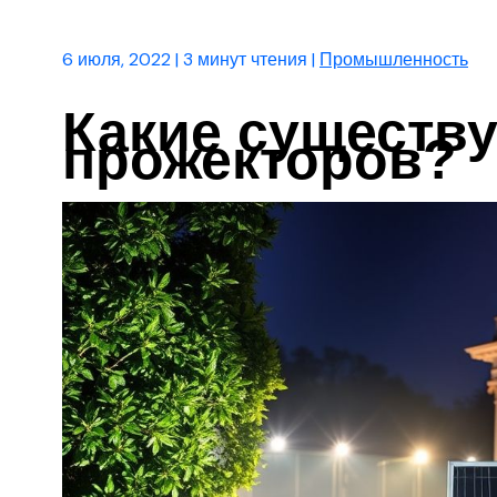
6 июля, 2022
|
3 минут чтения
|
Промышленность
Какие существ
прожекторов?