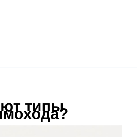
уют типы
ымохода?