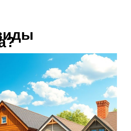
виды
а?