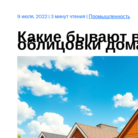
9 июля, 2022
|
3 минут чтения
|
Промышленность
Какие бывают 
облицовки дом