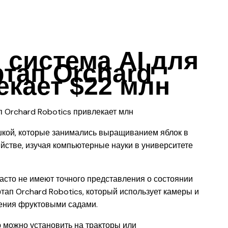
система AI для
тап Orchard
екает $22 млн
шкой, которые занимались выращиванием яблок в
яйстве, изучая компьютерные науки в университете
асто не имеют точного представления о состоянии
ртап Orchard Robotics, который использует камеры и
ления фруктовыми садами.
 можно установить на тракторы или