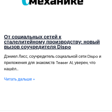
От социальных сетей к
сталелитейному производству: новый
вызов соучредителя Dispo
Дэниел Лисс, соучредитель социальной сети Dispo и
приложения для знакомств Teaser AI, уверен, что
нашёл…
Читать дальше »