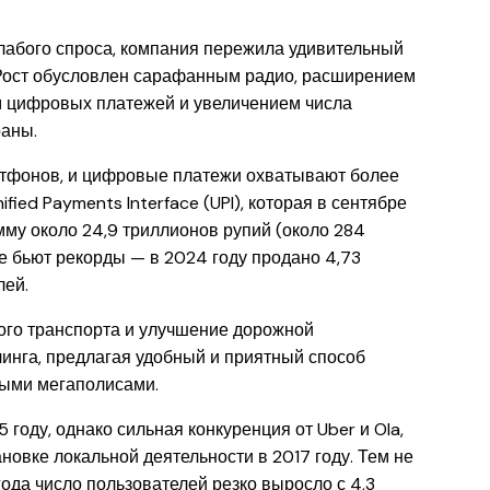
 слабого спроса, компания пережила удивительный
. Рост обусловлен сарафанным радио, расширением
м цифровых платежей и увеличением числа
раны.
тфонов, и цифровые платежи охватывают более
ied Payments Interface (UPI), которая в сентябре
му около 24,9 триллионов рупий (около 284
 бьют рекорды — в 2024 году продано 4,73
лей.
ого транспорта и улучшение дорожной
инга, предлагая удобный и приятный способ
ыми мегаполисами.
 году, однако сильная конкуренция от Uber и Ola,
новке локальной деятельности в 2017 году. Тем не
ода число пользователей резко выросло с 4,3