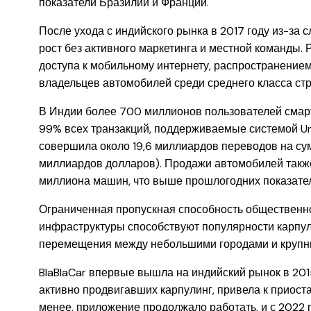
показатели Бразилии и Франции.
После ухода с индийского рынка в 2017 году из-за
рост без активного маркетинга и местной команды
доступа к мобильному интернету, распространение
владельцев автомобилей среди среднего класса ст
В Индии более 700 миллионов пользователей смар
99% всех транзакций, поддерживаемые системой Unif
совершила около 19,6 миллиардов переводов на сум
миллиардов долларов). Продажи автомобилей также
миллиона машин, что выше прошлогодних показате
Ограниченная пропускная способность общественн
инфраструктуры способствуют популярности карпул
перемещения между небольшими городами и крупн
BlaBlaCar впервые вышла на индийский рынок в 2015
активно продвигавших карпулинг, привела к приоста
менее, приложение продолжало работать, и с 2022 г