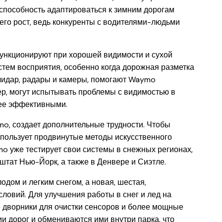
способность адаптироваться к зимним дорогам
его рост, ведь конкуренты с водителями-людьми
функционируют при хорошей видимости и сухой
стем восприятия, особенно когда дорожная разметка
 лидар, радары и камеры, помогают Waymo
ер, могут испытывать проблемы с видимостью в
лее эффективными.
mo, создает дополнительные трудности. Чтобы
пользует продвинутые методы искусственного
o уже тестирует свои системы в снежных регионах,
штат Нью-Йорк, а также в Денвере и Сиэтле.
дом и легким снегом, а новая, шестая,
ловий. Для улучшения работы в снег и лед на
 дворники для очистки сенсоров и более мощные
и дорог и обмениваются ими внутри парка, что