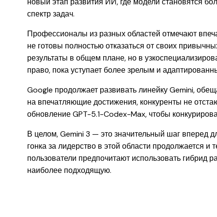
новый этап развития ИИ, где модели становятся б
спектр задач.
Профессионалы из разных областей отмечают впечат
не готовы полностью отказаться от своих привычн
результаты в общем плане, но в узкоспециализиров
право, пока уступает более зрелым и адаптирован
Google продолжает развивать линейку Gemini, обещ
на впечатляющие достижения, конкуренты не отстаю
обновление GPT-5.1-Codex-Max, чтобы конкурироват
В целом, Gemini 3 — это значительный шаг вперед д
гонка за лидерство в этой области продолжается и 
пользователи предпочитают использовать гибрид р
наиболее подходящую.