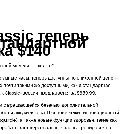
assic теперь
стандартной
ка $140
е умные часы, теперь доступны по сниженной цене —
х почти такими же доступными, как и стандартная
ак Classic-версия предлагается за $359.99.
м с вращающейся безелью, дополнительной
аботы аккумулятора. В основе лежит инновационный
uircle), а также новые функции здоровья, такие как
разрабатывает персональные планы тренировок на