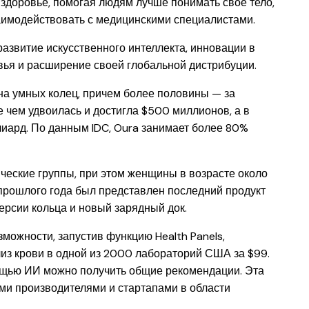
здоровье, помогая людям лучше понимать свое тело,
имодействовать с медицинскими специалистами.
азвитие искусственного интеллекта, инновации в
вья и расширение своей глобальной дистрибуции.
на умных колец, причем более половины — за
е чем удвоилась и достигла $500 миллионов, а в
лиард. По данным IDC, Oura занимает более 80%
еские группы, при этом женщины в возрасте около
 прошлого года был представлен последний продукт
ерсии кольца и новый зарядный док.
можности, запустив функцию Health Panels,
з крови в одной из 2000 лабораторий США за $99.
ощью ИИ можно получить общие рекомендации. Эта
ими производителями и стартапами в области