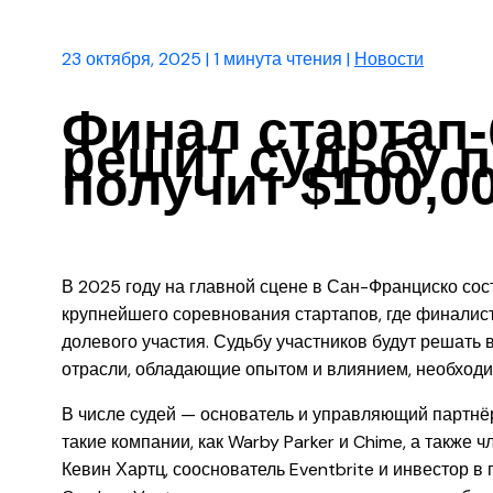
23 октября, 2025
|
1 минута чтения
|
Новости
Финал стартап-
решит судьбу 
получит $100,0
В 2025 году на главной сцене в Сан-Франциско со
крупнейшего соревнования стартапов, где финалист
долевого участия. Судьбу участников будут решат
отрасли, обладающие опытом и влиянием, необход
В числе судей — основатель и управляющий партнёр
такие компании, как Warby Parker и Chime, а также
Кевин Хартц, сооснователь Eventbrite и инвестор в 