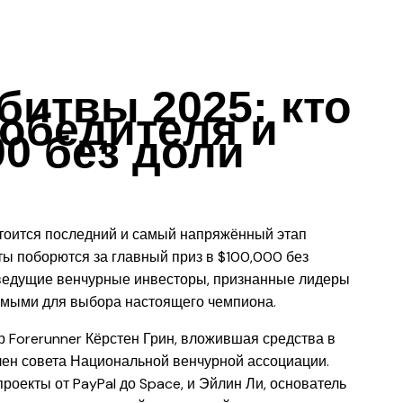
битвы 2025: кто
победителя и
00 без доли
стоится последний и самый напряжённый этап
ы поборются за главный приз в $100,000 без
ь ведущие венчурные инвесторы, признанные лидеры
имыми для выбора настоящего чемпиона.
 Forerunner Кёрстен Грин, вложившая средства в
 член совета Национальной венчурной ассоциации.
проекты от PayPal до Space, и Эйлин Ли, основатель