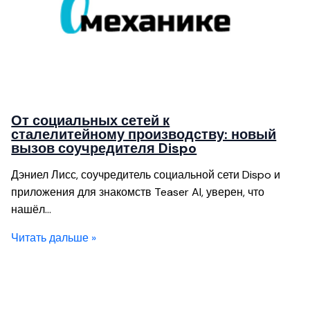
От социальных сетей к
сталелитейному производству: новый
вызов соучредителя Dispo
Дэниел Лисс, соучредитель социальной сети Dispo и
приложения для знакомств Teaser AI, уверен, что
нашёл…
Читать дальше »