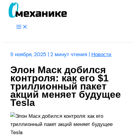
Перейти
к
содержимому
Main
Menu
Поиск
9 ноября, 2025
|
2 минут чтения
|
Новости
Элон Маск добился
контроля: как его $1
триллионный пакет
акций меняет будущее
Tesla