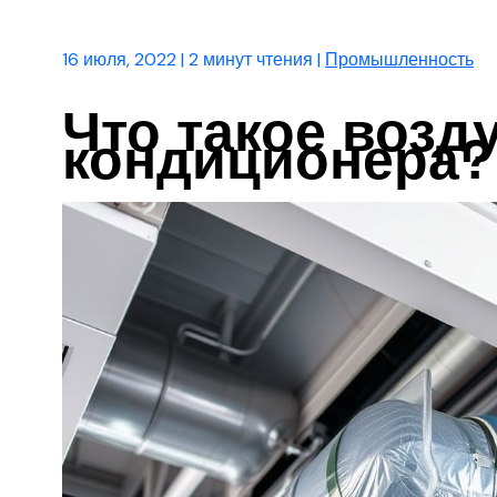
16 июля, 2022
|
2 минут чтения
|
Промышленность
Что такое возд
кондиционера?