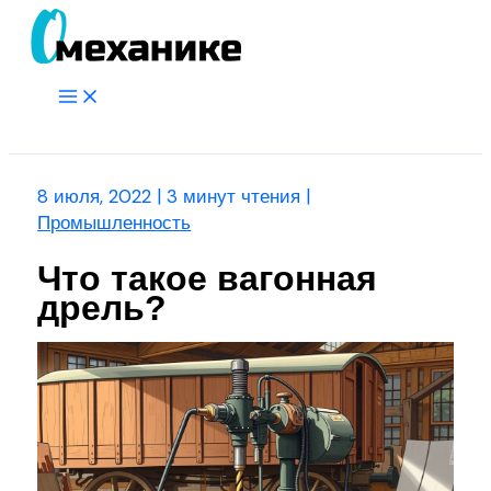
Перейти
к
содержимому
Main
Menu
Поиск
8 июля, 2022
|
3 минут чтения
|
Промышленность
Что такое вагонная
дрель?