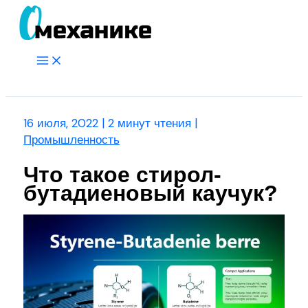
Перейти
к
содержимому
Main
Menu
Поиск
16 июля, 2022
|
2 минут чтения
|
Промышленность
Что такое стирол-
бутадиеновый каучук?