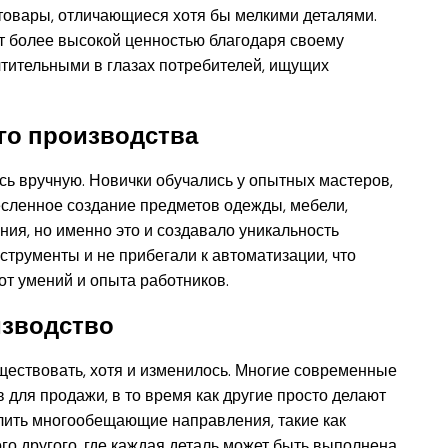
товары, отличающиеся хотя бы мелкими деталями.
т более высокой ценностью благодаря своему
очтительными в глазах потребителей, ищущих
го производства
сь вручную. Новички обучались у опытных мастеров,
есленное создание предметов одежды, мебели,
ния, но именно это и создавало уникальность
струменты и не прибегали к автоматизации, что
 от умений и опыта работников.
изводство
ествовать, хотя и изменилось. Многие современные
для продажи, в то время как другие просто делают
елить многообещающие направления, такие как
ого другого, где каждая деталь может быть выполнена