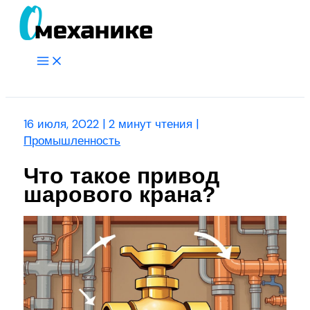
Перейти
к
содержимому
Main
Menu
Поиск
16 июля, 2022
|
2 минут чтения
|
Промышленность
Что такое привод
шарового крана?