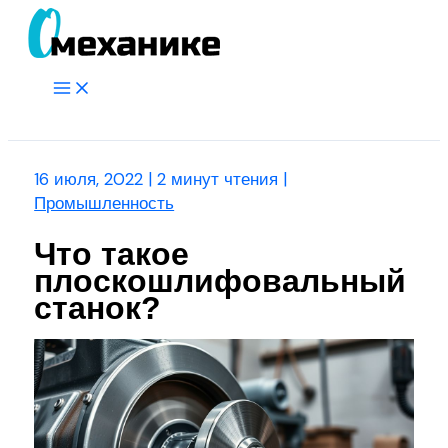
Перейти
к
содержимому
Main
Menu
Поиск
16 июля, 2022
|
2 минут чтения
|
Промышленность
Что такое
плоскошлифовальный
станок?