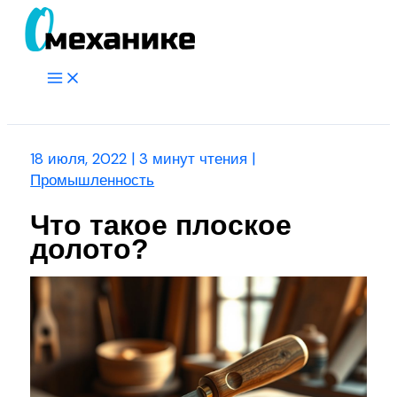
Перейти
к
содержимому
Main
Menu
Поиск
18 июля, 2022
|
3 минут чтения
|
Промышленность
Что такое плоское
долото?