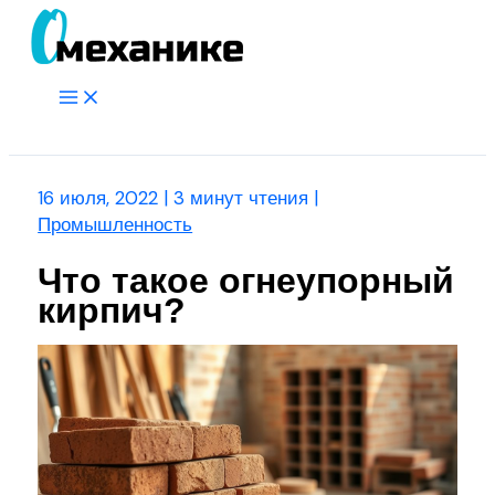
Перейти
к
содержимому
Main
Menu
Поиск
16 июля, 2022
|
3 минут чтения
|
Промышленность
Что такое огнеупорный
кирпич?