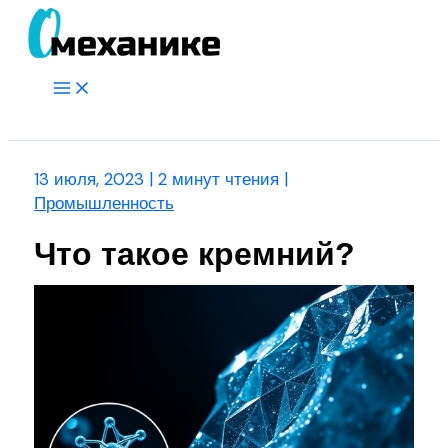
Перейти
к
содержимому
Main
Menu
Поиск
13 июля, 2023
|
2 минут чтения
|
Промышленность
Что такое кремний?