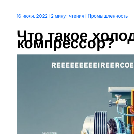
16 июля, 2022
|
2 минут чтения
|
Промышленность
Что такое хол
компрессор?