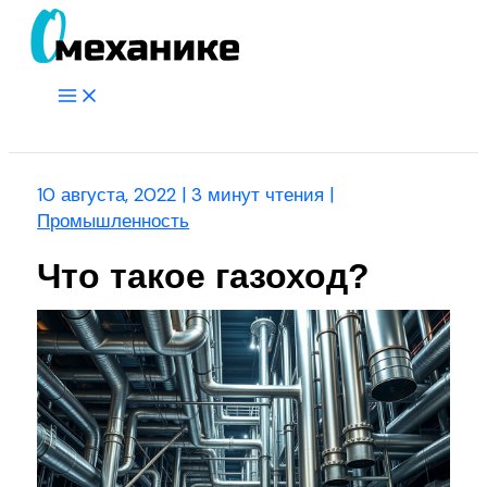
Перейти
к
содержимому
Main
Menu
Поиск
10 августа, 2022
|
3 минут чтения
|
Промышленность
Что такое газоход?